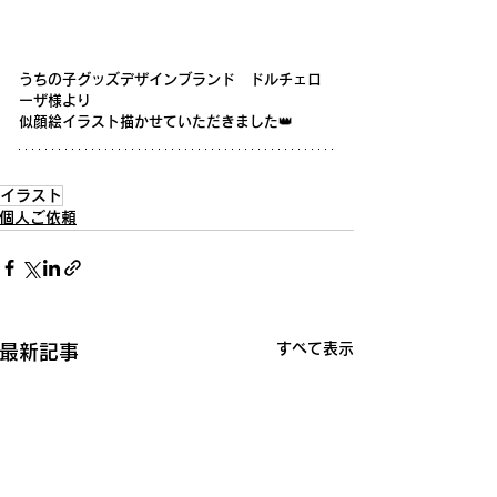
うちの子グッズデザインブランド　ドルチェロ
ーザ様より　
似顔絵イラスト描かせていただきました👑
イラスト
個人ご依頼
すべて表示
最新記事