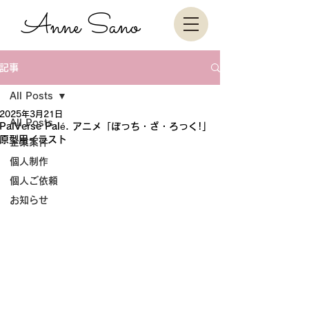
Anne Sano
記事
All Posts
2025年3月21日
All Posts
PalVerse Palé. アニメ「ぼっち・ざ・ろっく!」
原型用イラスト
企業案件
個人制作
個人ご依頼
お知らせ