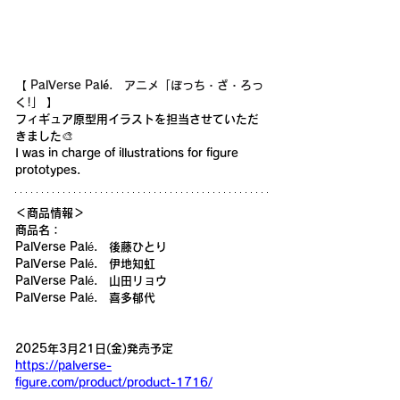
【 
PalVerse Palé.
アニメ「ぼっち・ざ・ろっ
く!」
 】
フィギュア原型用イラストを担当させていただ
きました🎨
I was in charge of illustrations for figure 
prototypes.
＜商品情報＞
商品名：
PalVerse Palé.　後藤ひとり
PalVerse Palé.　伊地知虹
PalVerse Palé.　山田リョウ
PalVerse Palé.　喜多郁代
2025年3月21日(金)発売予定
https://palverse-
figure.com/product/product-1716/