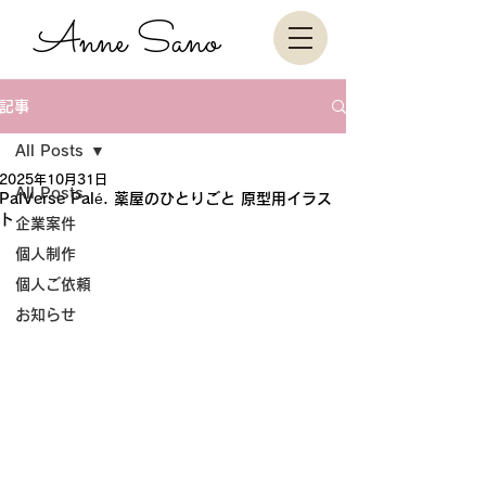
Anne Sano
記事
All Posts
2025年10月31日
All Posts
PalVerse Palé. 薬屋のひとりごと 原型用イラス
ト
企業案件
個人制作
個人ご依頼
お知らせ