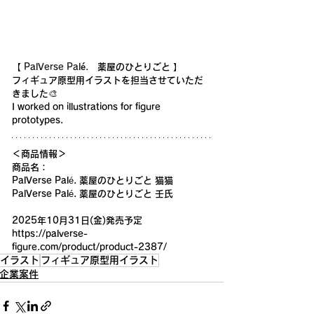
【 
PalVerse Palé.
薬屋のひとりごと
 】
フィギュア原型用イラストを担当させていただ
きました🎨
I worked on illustrations for figure 
prototypes.
＜商品情報＞
商品名：
PalVerse Palé. 薬屋のひとりごと 猫猫 
PalVerse Palé. 薬屋のひとりごと 壬氏
2025年10月31日(金)発売予定
https://palverse-
figure.com/product/product-2387/
イラスト
フィギュア原型用イラスト
企業案件