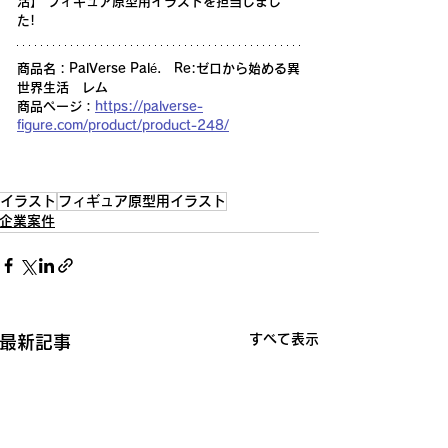
活】 フィギュア原型用イラストを担当しまし
た! 
商品名 : PalVerse Palé.　Re:ゼロから始める異
世界生活　レム
商品ページ：
https://palverse-
figure.com/product/product-248/
イラスト
フィギュア原型用イラスト
企業案件
すべて表示
最新記事